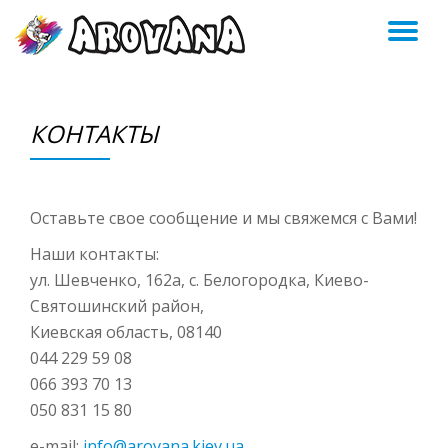
ПЕ
Skip
to
Н
content
КОНТАКТЫ
Оставьте свое сообщение и мы свяжемся с Вами!
Наши контакты:
ул. Шевченко, 162а, с. Белогородка, Киево-
Святошинский район,
Киевская область, 08140
044 229 59 08
066 393 70 13
050 831 15 80
e-mail:
info@arovana.kiev.ua