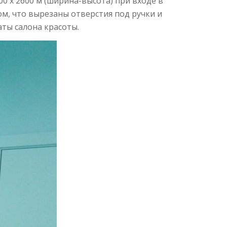
0 х 2600 м (ширина-высота) при входе в
ом, что вырезаны отверстия под ручки и
аты салона красоты.