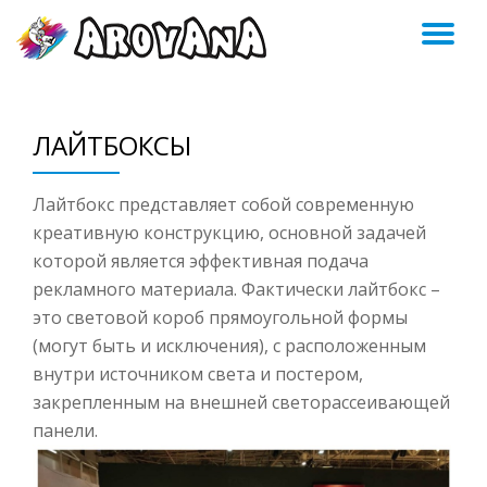
ПЕ
Skip
to
Н
content
ЛАЙТБОКСЫ
Лайтбокс п
редставляет собой современную
креативную конструкцию, основной задачей
которой является эффективная подача
рекламного материала. Фактически лайтбокс –
это световой короб прямоугольной формы
(могут быть и исключения), с расположенным
внутри источником света и постером,
закрепленным на внешней светорассеивающей
панели.