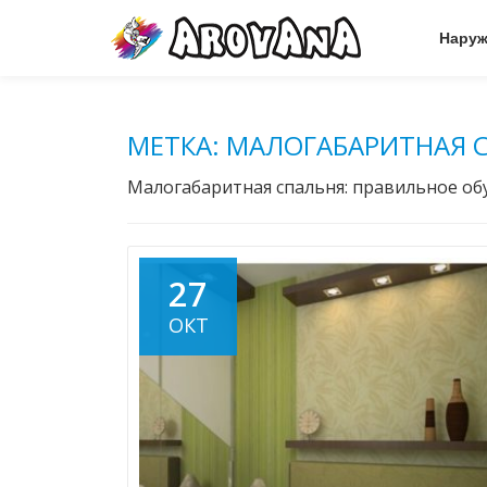
Наруж
Skip
to
content
МЕТКА:
МАЛОГАБАРИТНАЯ 
Малогабаритная спальня: правильное об
27
ОКТ