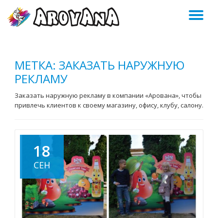
ПЕ
Skip
to
Н
content
МЕТКА:
ЗАКАЗАТЬ НАРУЖНУЮ
РЕКЛАМУ
Заказать наружную рекламу в компании «Арована», чтобы
привлечь клиентов к своему магазину, офису, клубу, салону.
18
СЕН